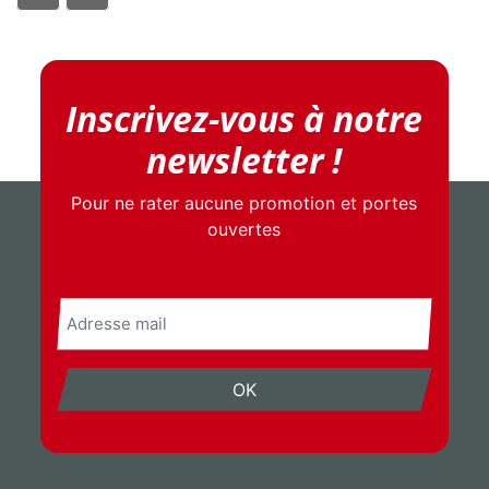
Inscrivez-vous à notre
newsletter !
Pour ne rater aucune promotion et portes
ouvertes
E-
mail
OK