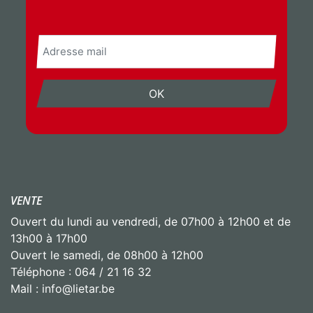
Chez Lietar outillage, nous sommes convaincus
que la glacière sans fil Metabo 18V sera votre
meilleure alliée !
E-
mail
✅ Fonctionne sur batterie...
Voir plus
OK
8
Partager
VENTE
Ouvert du lundi au vendredi, de 07h00 à 12h00 et de
Lietar
13h00 à 17h00
July 23, 2026, 3:00 PM
Ouvert le samedi, de 08h00 à 12h00
☀️ Cet été, partez bien équipé !
Profitez sans plus attendre de notre pack 4
Téléphone : 064 / 21 16 32
Milwaukee !
Mail : info@lietar.be
⚡Visseuse à chocs