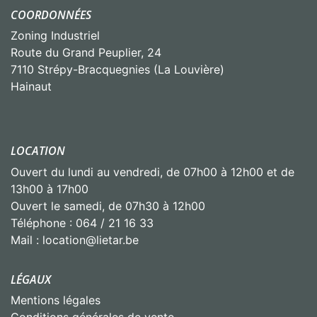
⚡ Perceuse à percussion
COORDONNÉES
⚡ Perforateur SDS-Plus
⚡ Meuleuse d'angle
Zoning Industriel
⚡...
Voir plus
Route du Grand Peuplier, 24
7110 Strépy-Bracquegnies (La Louvière)
Hainaut
31
LOCATION
Partager
Ouvert du lundi au vendredi, de 07h00 à 12h00 et de
13h00 à 17h00
Ouvert le samedi, de 07h30 à 12h00
Lietar
July 17, 2026, 3:00 PM
Téléphone : 064 / 21 16 33
Les établissements Lietar restent ouverts ce lundi
Mail : location@lietar.be
20 juillet ☀
Profitez de cette journée pour venir chercher votre
LÉGAUX
matériel, préparer vos travaux ou avancer dans
Mentions légales
vos projets...
Voir plus