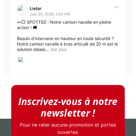
Lietar
July 30, 2026, 3:00 PM
👀💥 SPOTTED : Notre camion nacelle en pleine
action ! 🚚
Besoin d'intervenir en hauteur en toute sécurité ?
Notre camion nacelle à bras articulé de 20 m est la
solution idéale...
Voir plus
12
Partager
Inscrivez-vous à notre
newsletter !
Lietar
Pour ne rater aucune promotion et portes
July 28, 2026, 3:00 PM
ouvertes
🥶❄️ Fraîche en été, chaude en hiver !